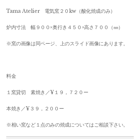
Tama Atelier 電気窯２０kw（酸化焼成のみ）
炉内寸法 幅９００×奥行き４５０×高さ７００（㎜）
※窯の画像は同ページ、上のスライド画像にあります。
料金
１窯貸切 素焼き／¥１９，７２０ー
本焼き／¥３９，２００ー
※相い窯など１点のみの焼成についてはご相談下さい。